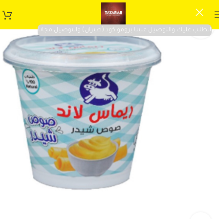
الطلب عليك والتوصيل علينا برومو كود (طيران) والتوصيل مجانا