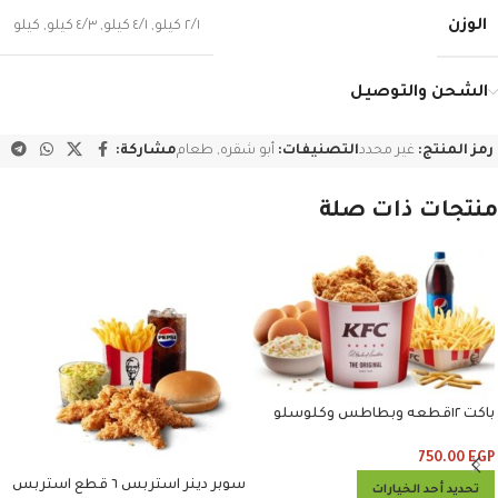
الوزن
٢/١ كيلو
,
٤/١ كيلو
,
٤/٣ كيلو
,
كيلو
الشحن والتوصيل
رمز المنتج:
غير محدد
التصنيفات:
أبو شقره
,
طعام
مشاركة:
منتجات ذات صلة
باكت ١٢قطعه وبطاطس وكلوسلو
وبيبسي
750.00
EGP
سوبر دينر استربس ٦ قطع استربس
تحديد أحد الخيارات