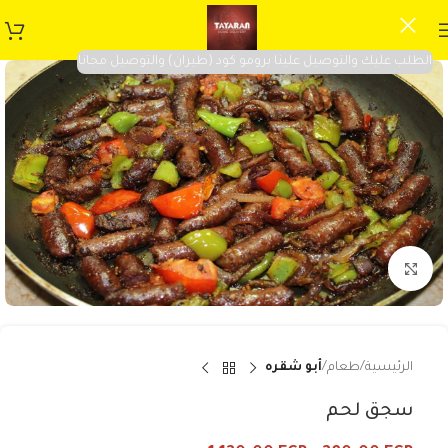
الطلب عليك والتوصيل علينا برومو كود (طيران) والتوصيل مجانا
Click to enlarge
الرئيسية
طعام
أبو شقره
سجق لحم