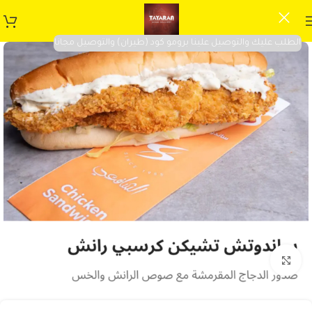
الطلب عليك والتوصيل علينا برومو كود (طيران) والتوصيل مجانا
Click to enlarge