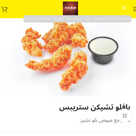
الطلب عليك والتوصيل علينا برومو كود (طيران) والتوصيل مجانا
Click to enlarge