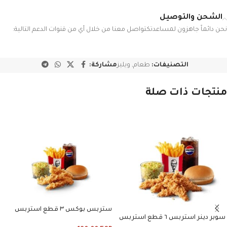
الشحن والتوصيل
نحن دائماً جاهزون لمساعدتكتواصل معنا من خلال أي من قنوات الدعم التالية:
التصنيفات:
طعام
,
ويليز
مشاركة:
منتجات ذات صلة
ستربس بوكس ٣ قطع استربس
سوبر دينر استربس ٦ قطع استربس
وبطاطس وكلوسلو وبيبسي