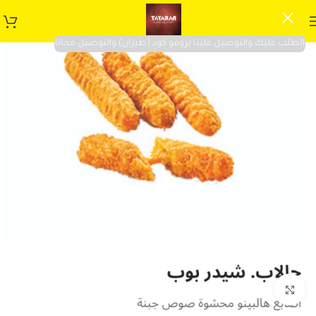
الطلب عليك والتوصيل علينا برومو كود (طيران) والتوصيل مجانا
Click to enlarge