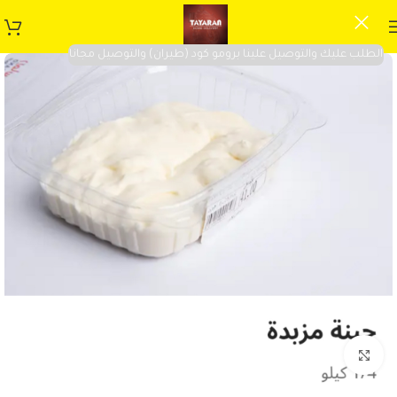
الطلب عليك والتوصيل علينا برومو كود (طيران) والتوصيل مجانا
Click to enlarge