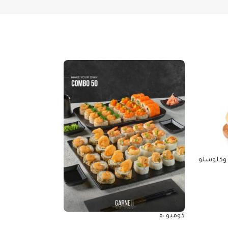
كومبو 30
690.00
EGP
كومبو ٥٠
إضافة إلى السلة