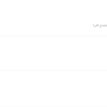
تج الآن!