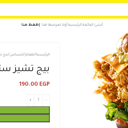
أنشئ القائمة الرئيسية أولا لعرضها هنا .
إظغط هنا
الرئيسية
طعام
كنساس
بيج ت
بيج تشيز س
190.00
EGP