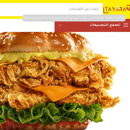
الطلب عليك والتوصيل علينا برومو كود (طيران) والتوصيل مجانا
تصفح التصنيفات