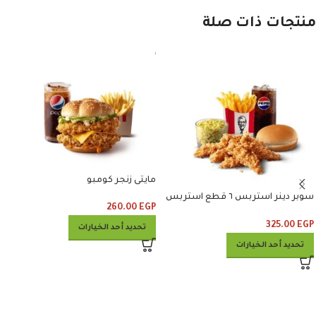
منتجات ذات صلة
مايتى زنجر كومبو
سوبر دينر استربس ٦ قطع استربس
260.00
EGP
وبطاطس وكلوسلو وبيبسي
325.00
EGP
تحديد أحد الخيارات
تحديد أحد الخيارات