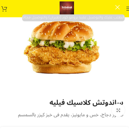
الطلب عليك والتوصيل علينا برومو كود (طيران) والتوصيل مجانا
Click to enlarge