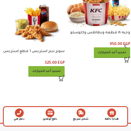
وجبه ١٨ قطعه وبطاطس وكلوسلو
وبيبسي
950.00
EGP
سوبر دينر استربس ٦ قطع استربس
تحديد أحد الخيارات
وبطاطس وكلوسلو وبيبسي
325.00
EGP
تحديد أحد الخيارات
هدايا دائمة
شحن سريع
دفع أونلاين
دعم فني