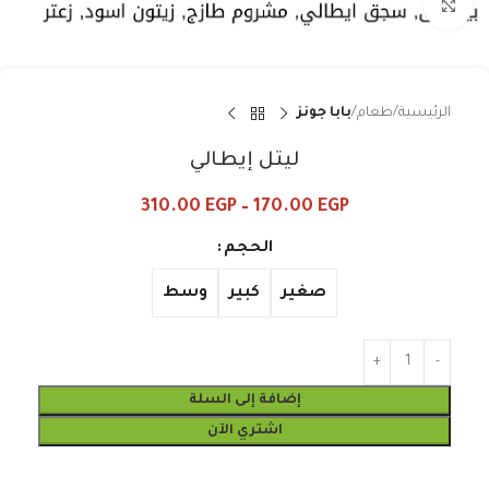
Click to enlarge
الرئيسية
طعام
بابا جونز
ليتل إيطالي
310.00
EGP
–
170.00
EGP
الحجم
صغير
كبير
وسط
إضافة إلى السلة
اشتري الآن