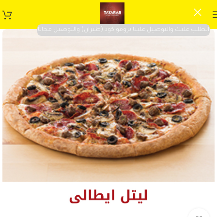
الطلب عليك والتوصيل علينا برومو كود (طيران) والتوصيل مجانا