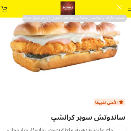
الطلب عليك والتوصيل علينا برومو كود (طيران) والتوصيل مجانا