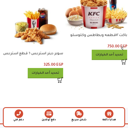
باكت ١٢قطعه وبطاطس وكلوسلو
وبيبسي
750.00
EGP
سوبر دينر استربس ٦ قطع استربس
تحديد أحد الخيارات
وبطاطس وكلوسلو وبيبسي
325.00
EGP
تحديد أحد الخيارات
هدايا دائمة
شحن سريع
دفع أونلاين
دعم فني