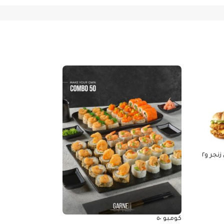
مايتى لوف ٢ ساندوتش مايتي زنجر و٢
ساندوتش فياجرا مشو
295.00
EGP
كومبو ٥٠
إضافة إلى السلة