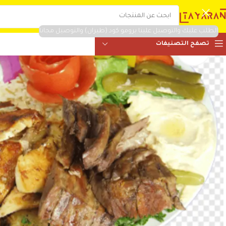
الطلب عليك والتوصيل علينا برومو كود (طيران) والتوصيل مجانا
تصفح التصنيفات