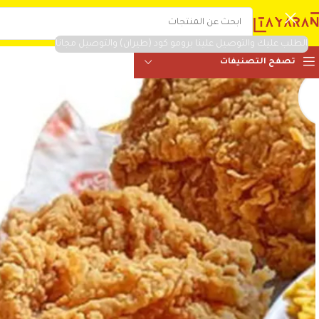
الطلب عليك والتوصيل علينا برومو كود (طيران) والتوصيل مجانا
تصفح التصنيفات