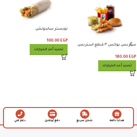
تويستر ساندوتش
100.00
EGP
ستربس بوكس ٣ قطع استربس
تحديد أحد الخيارات
وبطاطس وكلوسلو وبيبسي
180.00
EGP
تحديد أحد الخيارات
هدايا دائمة
شحن سريع
دفع أونلاين
دعم فني