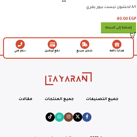
٨/١ لانشون تيست بيور يقري
40.00
EGP
إضافة إلى السلة
هدايا دائمة
شحن سريع
دفع أونلاين
دعم فني
جميع التصنيفات
جميع المنتجات
مقالات