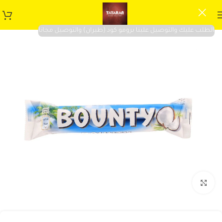
الطلب عليك والتوصيل علينا برومو كود (طيران) والتوصيل مجانا
Click to enlarge