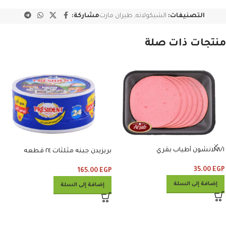
التصنيفات:
الشيكولاته
,
طيران مارت
مشاركة:
منتجات ذات صلة
٨/١ لانشون أطياب بقري
بريزيدن جبنه مثلثات ٢٤ قطعه
35.00
EGP
165.00
EGP
إضافة إلى السلة
إضافة إلى السلة