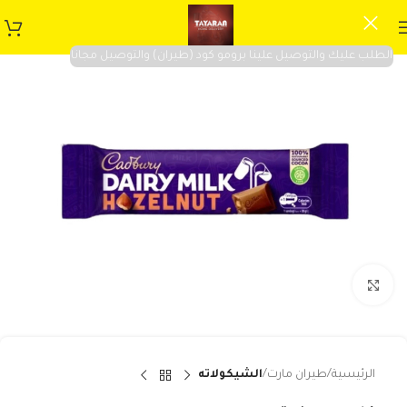
الطلب عليك والتوصيل علينا برومو كود (طيران) والتوصيل مجانا
Click to enlarge
الرئيسية
طيران مارت
الشيكولاته