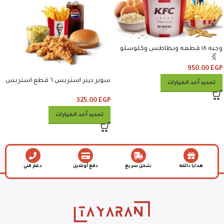
وجبه ١٨ قطعه وبطاطس وكلوسلو
وبيبسي
950.00
EGP
سوبر دينر استربس ٦ قطع استربس
تحديد أحد الخيارات
وبطاطس وكلوسلو وبيبسي
325.00
EGP
تحديد أحد الخيارات
هدايا دائمة
شحن سريع
دفع أونلاين
دعم فني