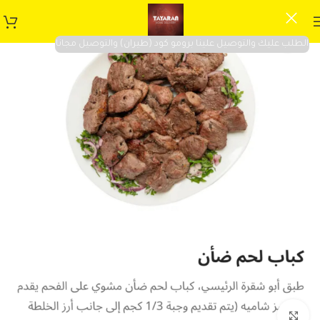
الطلب عليك والتوصيل علينا برومو كود (طيران) والتوصيل مجانا
Click to enlarge