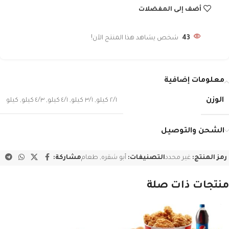
أضف إلى المفضلات
43
شخص يشاهد هذا المنتج الآن!
معلومات إضافية
الوزن
٢/١ كيلو
,
٣/١ كيلو
,
٤/١ كيلو
,
٤/٣ كيلو
,
كيلو
الشحن والتوصيل
رمز المنتج:
غير محدد
التصنيفات:
أبو شقره
,
طعام
مشاركة:
منتجات ذات صلة