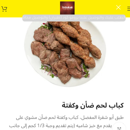
الطلب عليك والتوصيل علينا برومو كود (طيران) والتوصيل مجانا
Click to enlarge