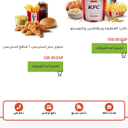
باكت ١٢قطعه وبطاطس وكلوسلو
وبيبسي
750.00
EGP
سوبر دينر استربس ٦ قطع استربس
تحديد أحد الخيارات
وبطاطس وكلوسلو وبيبسي
325.00
EGP
تحديد أحد الخيارات
هدايا دائمة
شحن سريع
دفع أونلاين
دعم فني