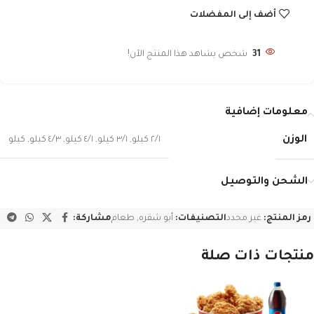
أضف إلى المفضلات
31
شخص يشاهد هذا المنتج الآن!
معلومات إضافية
الوزن
٢/١ كيلو
,
٣/١ كيلو
,
٤/١ كيلو
,
٤/٣ كيلو
,
كيلو
الشحن والتوصيل
رمز المنتج:
غير محدد
التصنيفات:
أبو شقره
,
طعام
مشاركة:
منتجات ذات صلة