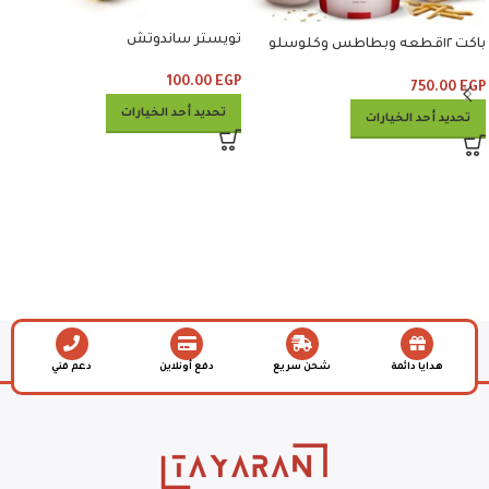
تويستر ساندوتش
باكت ١٢قطعه وبطاطس وكلوسلو
وبيبسي
100.00
EGP
750.00
EGP
تحديد أحد الخيارات
تحديد أحد الخيارات
هدايا دائمة
شحن سريع
دفع أونلاين
دعم فني