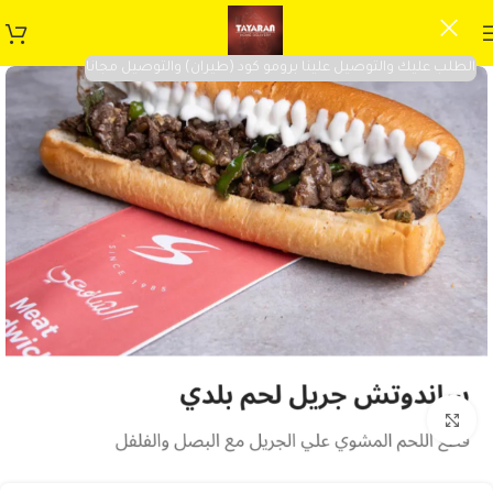
الطلب عليك والتوصيل علينا برومو كود (طيران) والتوصيل مجانا
Click to enlarge