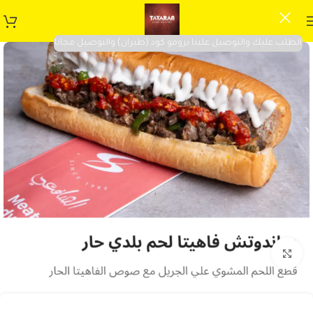
الطلب عليك والتوصيل علينا برومو كود (طيران) والتوصيل مجانا
Click to enlarge